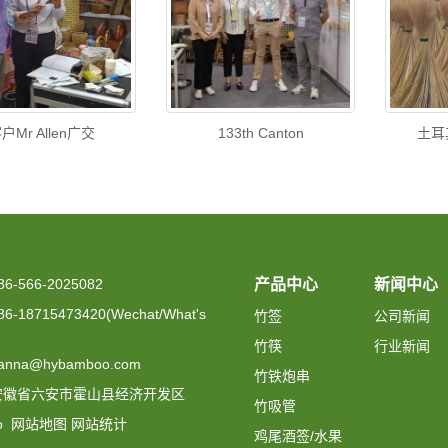
户Mr Allen广交
133th Canton
土耳
-566-2025082
产品中心
新闻中心
-18715473420(Wechat/What's
竹签
公司新闻
竹筷
行业新闻
nna@hybamboo.com
竹铁炮串
安徽省六安市霍山县经济开发区
竹吸管
ao
网站地图
网站统计
鸡尾酒签/水果