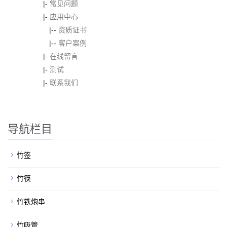
|-
常见问题
|-
应用中心
|--
资质证书
|--
客户案例
|-
在线留言
|-
测试
|-
联系我们
导航栏目
竹签
竹筷
竹铁炮串
竹吸管