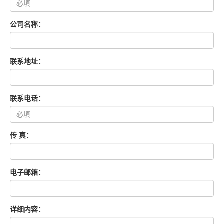
公司名称：
联系地址：
联系电话：
传 真：
电子邮箱：
详细内容：