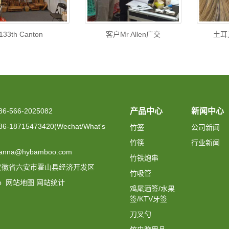
133th Canton
客户Mr Allen广交
土耳
-566-2025082
产品中心
新闻中心
-18715473420(Wechat/What's
竹签
公司新闻
竹筷
行业新闻
nna@hybamboo.com
竹铁炮串
安徽省六安市霍山县经济开发区
竹吸管
ao
网站地图
网站统计
鸡尾酒签/水果
签/KTV牙签
刀叉勺