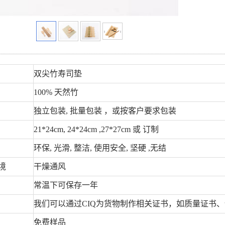
双尖竹寿司垫
100%
天然竹
独立包装
,
批量包装 ，或按客户要求包装
21*24cm, 24*24cm ,27*27cm
或 订制
环保
,
光滑
,
整洁
,
使用安全
,
坚硬
,
无结
境
干燥通风
常温下可保存一年
我们可以通过
CIQ
为货物制作相关证书，如质量证书、
免费样品