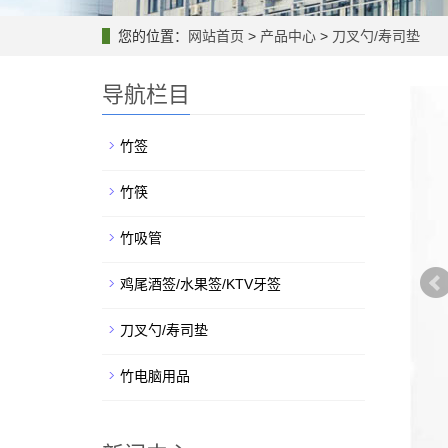
您的位置：
网站首页
>
产品中心
>
刀叉勺/寿司垫
导航栏目
竹签
竹筷
竹吸管
鸡尾酒签/水果签/KTV牙签
刀叉勺/寿司垫
竹电脑用品