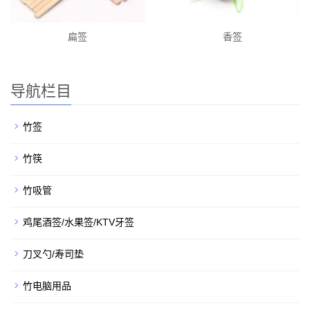
扁签
香签
导航栏目
竹签
竹筷
竹吸管
鸡尾酒签/水果签/KTV牙签
刀叉勺/寿司垫
竹电脑用品