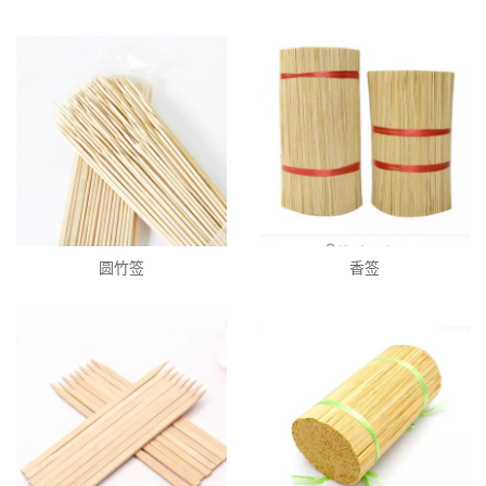
圆竹签
香签